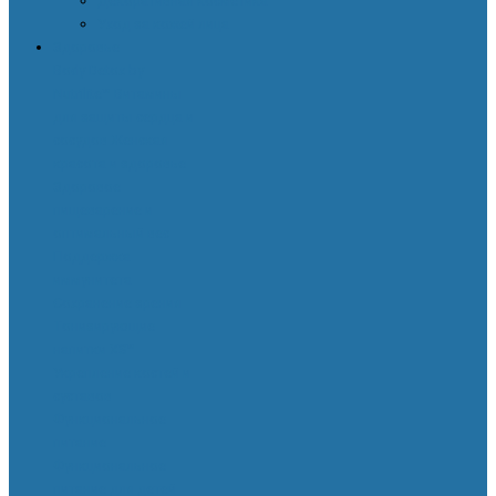
Декоративная косметика
Уход за кожей лица
Здоровье
Body Detox by
Nutrilite™
Витамины
для защиты сердца и
сосудов
Женская
красота и здоровье
Здоровое
пищеварение и
оптимальный вес
Поддержка
иммунитета
Сохранение зрения
Тонизирующие
напитки XS™
Укрепление костей и
суставов
Функциональное
питание
Функциональное
питание для детей