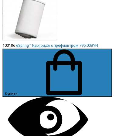
100186
eSpring™ Картридж с префильтром
795.00BYN
Купить