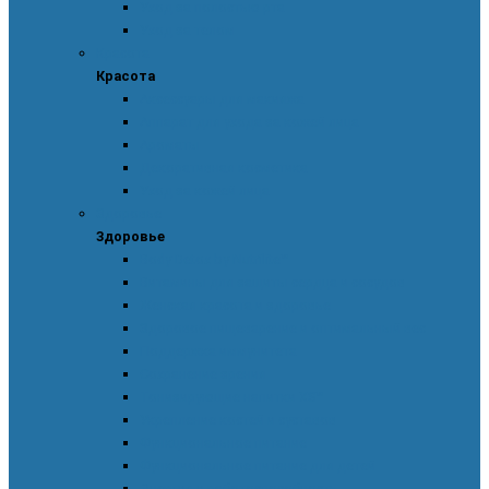
Уход за полостью рта
Уход за телом
Красота
Красота
Аксессуары для макияжа
Аппарат для ухода за кожей лица
Ароматы
Декоративная косметика
Уход за кожей лица
Здоровье
Здоровье
Body Detox by Nutrilite™
Витамины для защиты сердца и сосудов
Женская красота и здоровье
Здоровое пищеварение и оптимальный вес
Поддержка иммунитета
Сохранение зрения
Тонизирующие напитки XS™
Укрепление костей и суставов
Функциональное питание
Функциональное питание для детей
Энергия и работоспособность