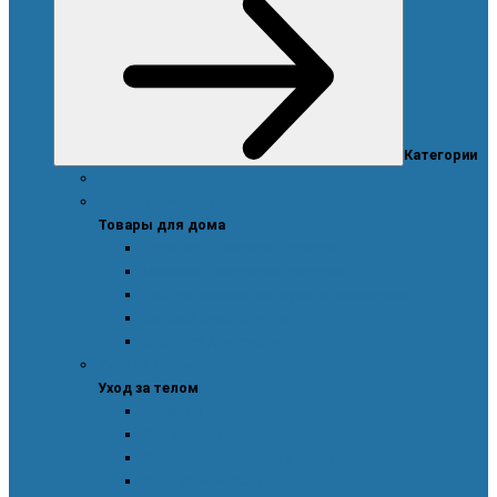
Категории
Акции
Товары для дома
Товары для дома
Дозаторы, емкости и этикетки
Моющие и чистящие средства
Посуда, техника для кухни и аксессуары
Система очистки воды
Средства для стирки
Уход за телом
Уход за телом
Ароматы
Для мужчин
Для новорожденных и детей
Уход за волосами