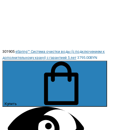
301905
eSpring™ Система очистки воды (с подключением к
дополнительному крану) с гарантией 5 лет
3795.00BYN
Купить