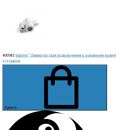
400582
eSpring™ Дивертор (для подключения к основному крану)
319.00BYN
Купить