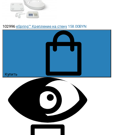
102996
eSpring™ Крепление на стену
158.00BYN
Купить