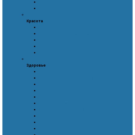
Уход за полостью рта
Уход за телом
Красота
Красота
Аксессуары для макияжа
Аппарат для ухода за кожей лица
Ароматы
Декоративная косметика
Уход за кожей лица
Здоровье
Здоровье
Body Detox by Nutrilite™
Витамины для защиты сердца и сосудов
Женская красота и здоровье
Здоровое пищеварение и оптимальный вес
Поддержка иммунитета
Сохранение зрения
Тонизирующие напитки XS™
Укрепление костей и суставов
Функциональное питание
Функциональное питание для детей
Энергия и работоспособность