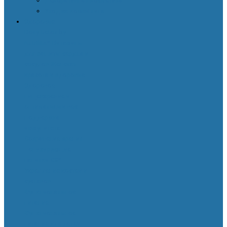
Декоративная косметика
Уход за кожей лица
Здоровье
Body Detox by
Nutrilite™
Витамины
для защиты сердца и
сосудов
Женская
красота и здоровье
Здоровое
пищеварение и
оптимальный вес
Поддержка
иммунитета
Сохранение зрения
Тонизирующие
напитки XS™
Укрепление костей и
суставов
Функциональное
питание
Функциональное
питание для детей