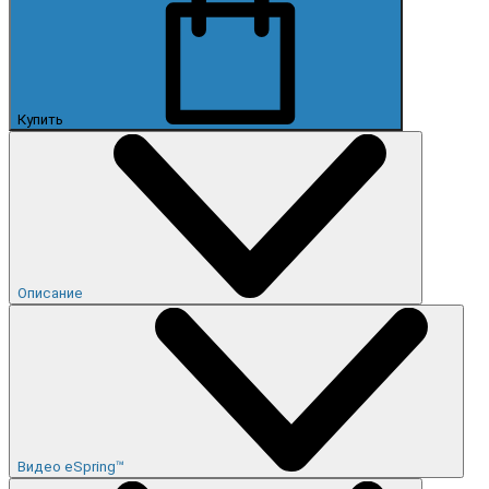
Купить
Описание
Видео eSpring™