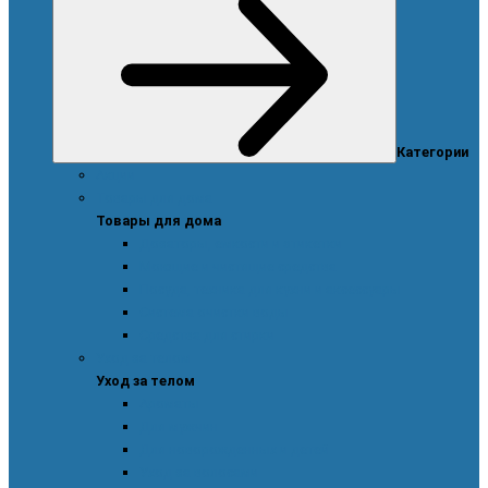
Категории
Акции
Товары для дома
Товары для дома
Дозаторы, емкости и этикетки
Моющие и чистящие средства
Посуда, техника для кухни и аксессуары
Система очистки воды
Средства для стирки
Уход за телом
Уход за телом
Ароматы
Для мужчин
Для новорожденных и детей
Уход за волосами