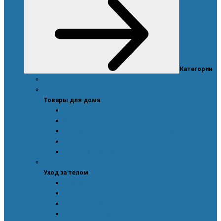
Категории
Акции
Товары для дома
Товары для дома
Дозаторы, емкости и этикетки
Моющие и чистящие средства
Посуда, техника для кухни и аксессуары
Система очистки воды
Средства для стирки
Уход за телом
Уход за телом
Ароматы
Для мужчин
Для новорожденных и детей
Уход за волосами