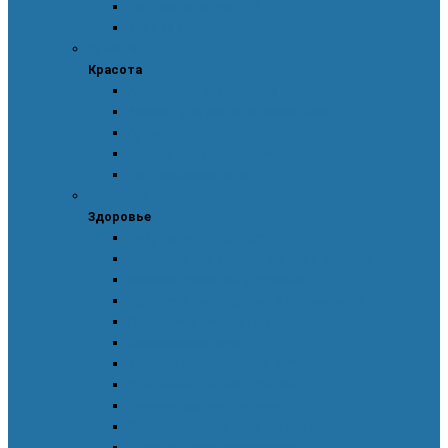
Уход за полостью рта
Уход за телом
Красота
Красота
Аксессуары для макияжа
Аппарат для ухода за кожей лица
Ароматы
Декоративная косметика
Уход за кожей лица
Здоровье
Здоровье
Body Detox by Nutrilite™
Витамины для защиты сердца и сосудов
Женская красота и здоровье
Здоровое пищеварение и оптимальный вес
Поддержка иммунитета
Сохранение зрения
Тонизирующие напитки XS™
Укрепление костей и суставов
Функциональное питание
Функциональное питание для детей
Энергия и работоспособность