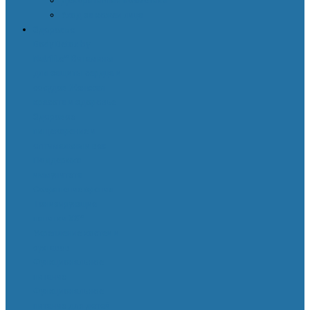
Декоративная косметика
Уход за кожей лица
Здоровье
Body Detox by
Nutrilite™
Витамины
для защиты сердца и
сосудов
Женская
красота и здоровье
Здоровое
пищеварение и
оптимальный вес
Поддержка
иммунитета
Сохранение зрения
Тонизирующие
напитки XS™
Укрепление костей и
суставов
Функциональное
питание
Функциональное
питание для детей