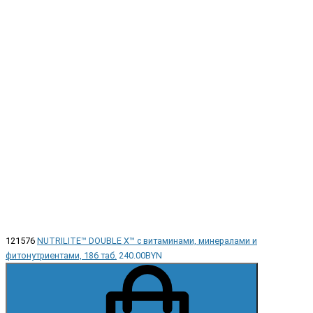
121576
NUTRILITE™ DOUBLE X™ с витаминами, минералами и
фитонутриентами, 186 таб.
240.00BYN