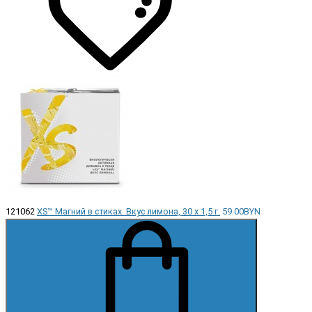
121062
XS™ Магний в стиках. Вкус лимона, 30 х 1,5 г.
59.00BYN