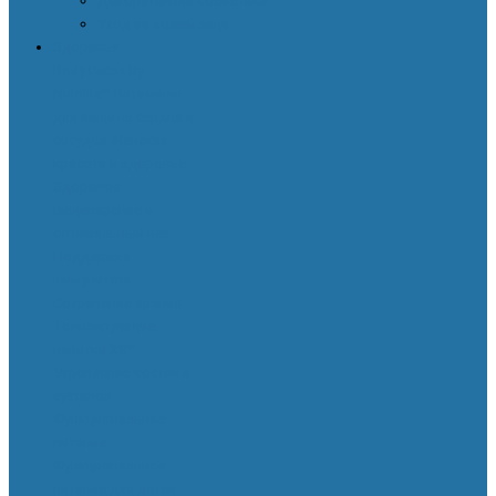
Декоративная косметика
Уход за кожей лица
Здоровье
Body Detox by
Nutrilite™
Витамины
для защиты сердца и
сосудов
Женская
красота и здоровье
Здоровое
пищеварение и
оптимальный вес
Поддержка
иммунитета
Сохранение зрения
Тонизирующие
напитки XS™
Укрепление костей и
суставов
Функциональное
питание
Функциональное
питание для детей