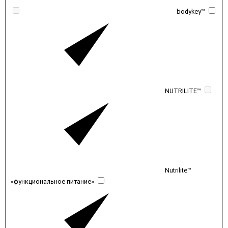
bodykey™
NUTRILITE™
Nutrilite™
«функциональное питание»