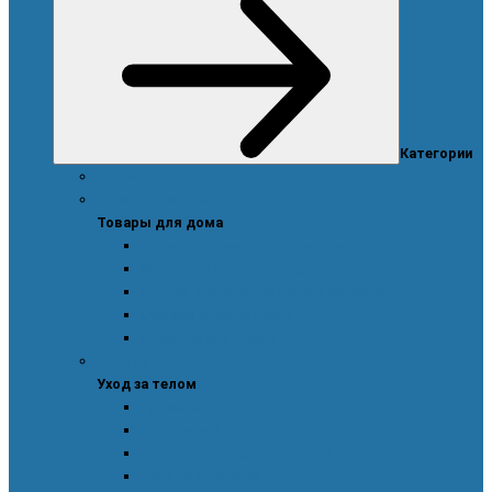
Категории
Акции
Товары для дома
Товары для дома
Дозаторы, емкости и этикетки
Моющие и чистящие средства
Посуда, техника для кухни и аксессуары
Система очистки воды
Средства для стирки
Уход за телом
Уход за телом
Ароматы
Для мужчин
Для новорожденных и детей
Уход за волосами