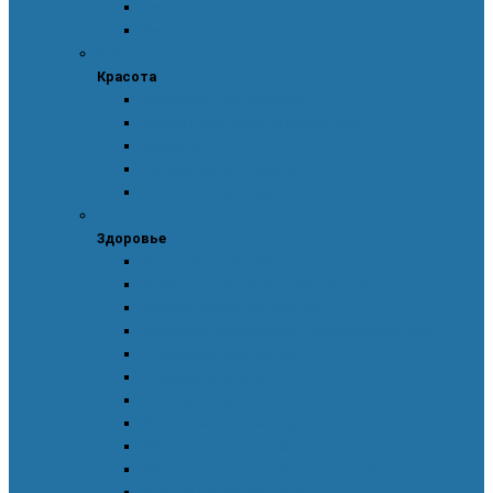
Уход за полостью рта
Уход за телом
Красота
Красота
Аксессуары для макияжа
Аппарат для ухода за кожей лица
Ароматы
Декоративная косметика
Уход за кожей лица
Здоровье
Здоровье
Body Detox by Nutrilite™
Витамины для защиты сердца и сосудов
Женская красота и здоровье
Здоровое пищеварение и оптимальный вес
Поддержка иммунитета
Сохранение зрения
Тонизирующие напитки XS™
Укрепление костей и суставов
Функциональное питание
Функциональное питание для детей
Энергия и работоспособность