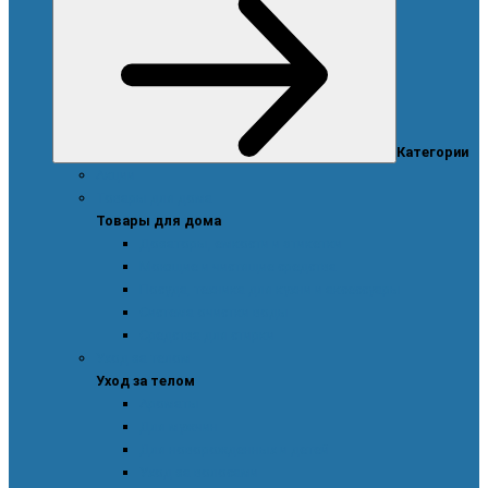
Категории
Акции
Товары для дома
Товары для дома
Дозаторы, емкости и этикетки
Моющие и чистящие средства
Посуда, техника для кухни и аксессуары
Система очистки воды
Средства для стирки
Уход за телом
Уход за телом
Ароматы
Для мужчин
Для новорожденных и детей
Уход за волосами