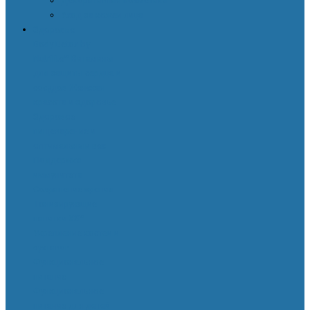
Декоративная косметика
Уход за кожей лица
Здоровье
Body Detox by
Nutrilite™
Витамины
для защиты сердца и
сосудов
Женская
красота и здоровье
Здоровое
пищеварение и
оптимальный вес
Поддержка
иммунитета
Сохранение зрения
Тонизирующие
напитки XS™
Укрепление костей и
суставов
Функциональное
питание
Функциональное
питание для детей