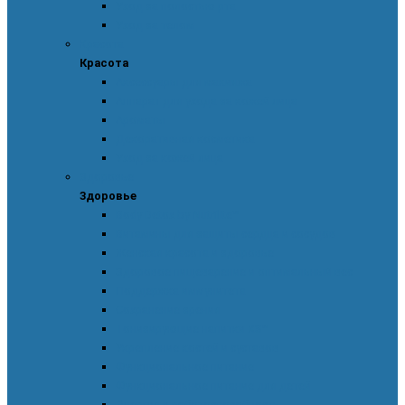
Уход за полостью рта
Уход за телом
Красота
Красота
Аксессуары для макияжа
Аппарат для ухода за кожей лица
Ароматы
Декоративная косметика
Уход за кожей лица
Здоровье
Здоровье
Body Detox by Nutrilite™
Витамины для защиты сердца и сосудов
Женская красота и здоровье
Здоровое пищеварение и оптимальный вес
Поддержка иммунитета
Сохранение зрения
Тонизирующие напитки XS™
Укрепление костей и суставов
Функциональное питание
Функциональное питание для детей
Энергия и работоспособность