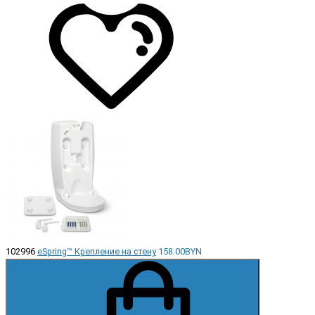
102996
eSpring™ Крепление на стену
158.00BYN