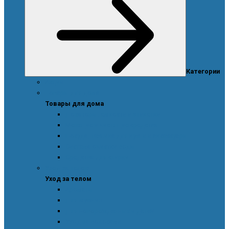
Категории
Акции
Товары для дома
Товары для дома
Дозаторы, емкости и этикетки
Моющие и чистящие средства
Посуда, техника для кухни и аксессуары
Система очистки воды
Средства для стирки
Уход за телом
Уход за телом
Ароматы
Для мужчин
Для новорожденных и детей
Уход за волосами