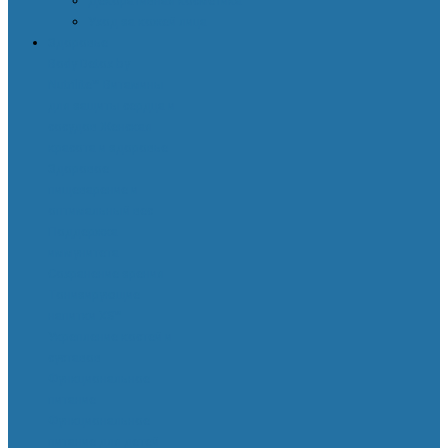
Декоративная косметика
Уход за кожей лица
Здоровье
Body Detox by
Nutrilite™
Витамины
для защиты сердца и
сосудов
Женская
красота и здоровье
Здоровое
пищеварение и
оптимальный вес
Поддержка
иммунитета
Сохранение зрения
Тонизирующие
напитки XS™
Укрепление костей и
суставов
Функциональное
питание
Функциональное
питание для детей