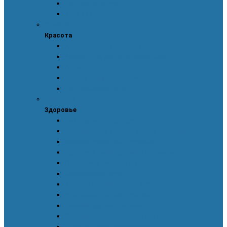
Уход за полостью рта
Уход за телом
Красота
Красота
Аксессуары для макияжа
Аппарат для ухода за кожей лица
Ароматы
Декоративная косметика
Уход за кожей лица
Здоровье
Здоровье
Body Detox by Nutrilite™
Витамины для защиты сердца и сосудов
Женская красота и здоровье
Здоровое пищеварение и оптимальный вес
Поддержка иммунитета
Сохранение зрения
Тонизирующие напитки XS™
Укрепление костей и суставов
Функциональное питание
Функциональное питание для детей
Энергия и работоспособность