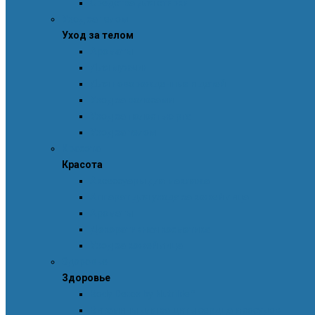
Средства для стирки
Уход за телом
Уход за телом
Ароматы
Для мужчин
Для новорожденных и детей
Уход за волосами
Уход за полостью рта
Уход за телом
Красота
Красота
Аксессуары для макияжа
Аппарат для ухода за кожей лица
Ароматы
Декоративная косметика
Уход за кожей лица
Здоровье
Здоровье
Body Detox by Nutrilite™
Витамины для защиты сердца и сосудов