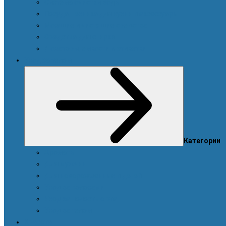
Система очистки воды
Посуда, техника для кухни и аксессуары
Моющие и чистящие средства
Средства для стирки
Дозаторы, емкости и этикетки
Уход за телом
Категории
Ароматы
Для мужчин
Для новорожденных и детей
Уход за волосами
Уход за полостью рта
Уход за телом
Красота