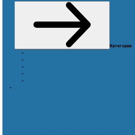
Категории
Аппарат для ухода за кожей лица
Ароматы
Аксессуары для макияжа
Декоративная косметика
Уход за кожей лица
Здоровье
Body Detox by Nutrilite™
Витамины для защиты сердца и сос
Женская красота и здоровье
Здоровое пищеварение и
оптимальный вес
Поддержка иммунитета
Сохранение зрения
Тонизирующие
напитки XS™
Укрепление костей и суставов
Функциональное питание
Функциональное питание для де