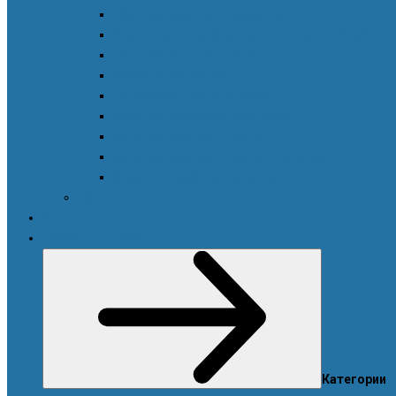
Женская красота и здоровье
Здоровое пищеварение и оптимальный вес
Поддержка иммунитета
Сохранение зрения
Тонизирующие напитки XS™
Укрепление костей и суставов
Функциональное питание
Функциональное питание для детей
Энергия и работоспособность
Новости
Акции
Товары для дома
Категории