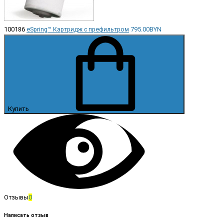
100186
eSpring™ Картридж с префильтром
795.00BYN
Купить
Отзывы
0
Написать отзыв