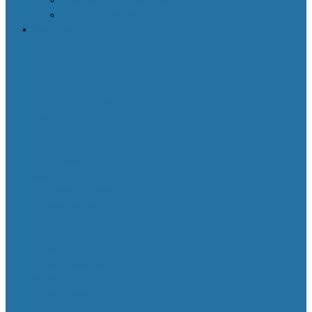
Декоративная косметика
Уход за кожей лица
Здоровье
Body Detox by
Nutrilite™
Витамины
для защиты сердца и
сосудов
Женская
красота и здоровье
Здоровое
пищеварение и
оптимальный вес
Поддержка
иммунитета
Сохранение зрения
Тонизирующие
напитки XS™
Укрепление костей и
суставов
Функциональное
питание
Функциональное
питание для детей