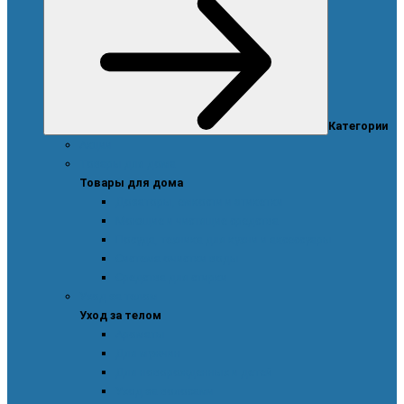
Категории
Акции
Товары для дома
Товары для дома
Дозаторы, емкости и этикетки
Моющие и чистящие средства
Посуда, техника для кухни и аксессуары
Система очистки воды
Средства для стирки
Уход за телом
Уход за телом
Ароматы
Для мужчин
Для новорожденных и детей
Уход за волосами