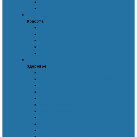
Уход за полостью рта
Уход за телом
Красота
Красота
Аксессуары для макияжа
Аппарат для ухода за кожей лица
Ароматы
Декоративная косметика
Уход за кожей лица
Здоровье
Здоровье
Body Detox by Nutrilite™
Витамины для защиты сердца и сосудов
Женская красота и здоровье
Здоровое пищеварение и оптимальный вес
Поддержка иммунитета
Сохранение зрения
Тонизирующие напитки XS™
Укрепление костей и суставов
Функциональное питание
Функциональное питание для детей
Энергия и работоспособность