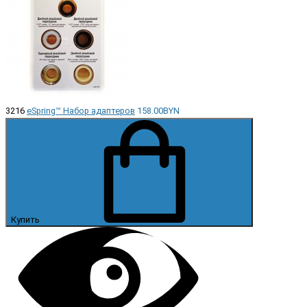
3216
eSpring™ Набор адаптеров
158.00BYN
Купить