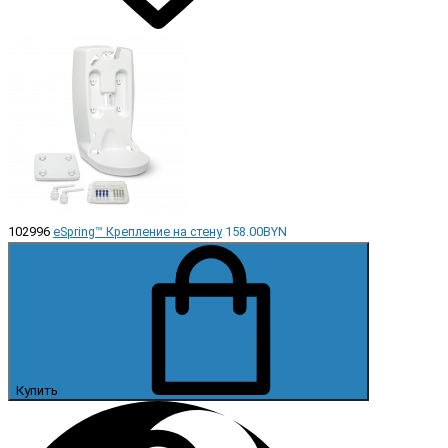
102996
eSpring™ Крепление на стену
158.00BYN
Купить