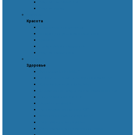
Уход за полостью рта
Уход за телом
Красота
Красота
Аксессуары для макияжа
Аппарат для ухода за кожей лица
Ароматы
Декоративная косметика
Уход за кожей лица
Здоровье
Здоровье
Body Detox by Nutrilite™
Витамины для защиты сердца и сосудов
Женская красота и здоровье
Здоровое пищеварение и оптимальный вес
Поддержка иммунитета
Сохранение зрения
Тонизирующие напитки XS™
Укрепление костей и суставов
Функциональное питание
Функциональное питание для детей
Энергия и работоспособность