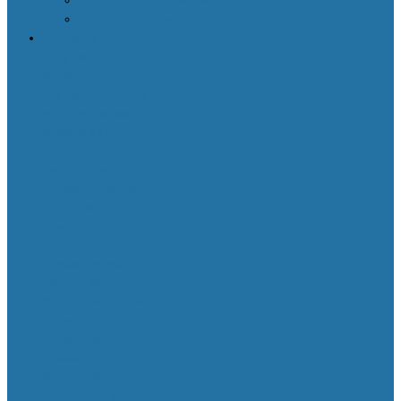
Декоративная косметика
Уход за кожей лица
Здоровье
Body Detox by
Nutrilite™
Витамины
для защиты сердца и
сосудов
Женская
красота и здоровье
Здоровое
пищеварение и
оптимальный вес
Поддержка
иммунитета
Сохранение зрения
Тонизирующие
напитки XS™
Укрепление костей и
суставов
Функциональное
питание
Функциональное
питание для детей