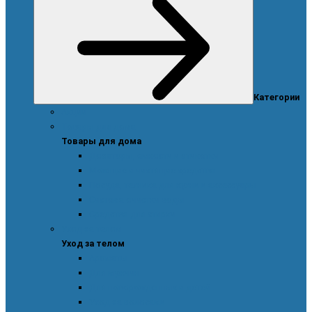
Категории
Акции
Товары для дома
Товары для дома
Дозаторы, емкости и этикетки
Моющие и чистящие средства
Посуда, техника для кухни и аксессуары
Система очистки воды
Средства для стирки
Уход за телом
Уход за телом
Ароматы
Для мужчин
Для новорожденных и детей
Уход за волосами