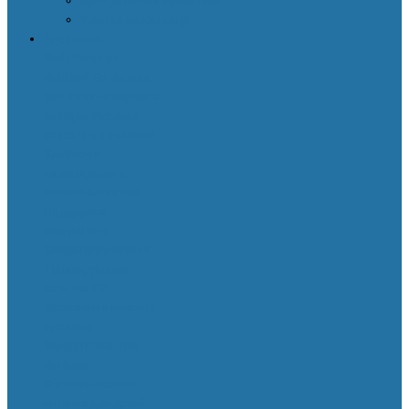
Декоративная косметика
Уход за кожей лица
Здоровье
Body Detox by
Nutrilite™
Витамины
для защиты сердца и
сосудов
Женская
красота и здоровье
Здоровое
пищеварение и
оптимальный вес
Поддержка
иммунитета
Сохранение зрения
Тонизирующие
напитки XS™
Укрепление костей и
суставов
Функциональное
питание
Функциональное
питание для детей