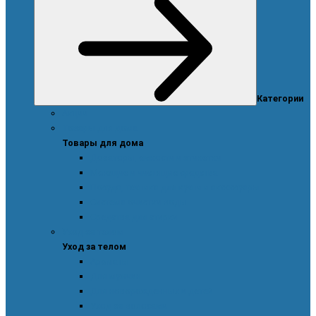
Категории
Акции
Товары для дома
Товары для дома
Дозаторы, емкости и этикетки
Моющие и чистящие средства
Посуда, техника для кухни и аксессуары
Система очистки воды
Средства для стирки
Уход за телом
Уход за телом
Ароматы
Для мужчин
Для новорожденных и детей
Уход за волосами