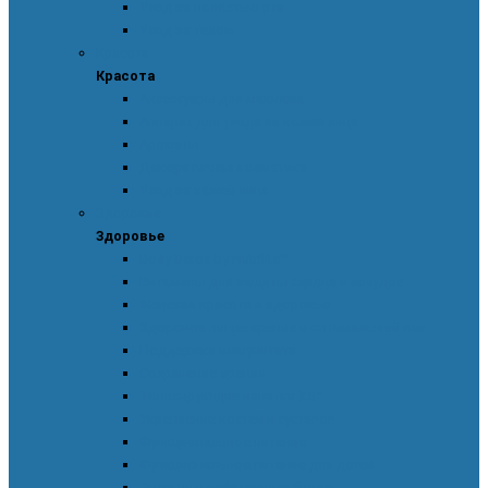
Уход за полостью рта
Уход за телом
Красота
Красота
Аксессуары для макияжа
Аппарат для ухода за кожей лица
Ароматы
Декоративная косметика
Уход за кожей лица
Здоровье
Здоровье
Body Detox by Nutrilite™
Витамины для защиты сердца и сосудов
Женская красота и здоровье
Здоровое пищеварение и оптимальный вес
Поддержка иммунитета
Сохранение зрения
Тонизирующие напитки XS™
Укрепление костей и суставов
Функциональное питание
Функциональное питание для детей
Энергия и работоспособность