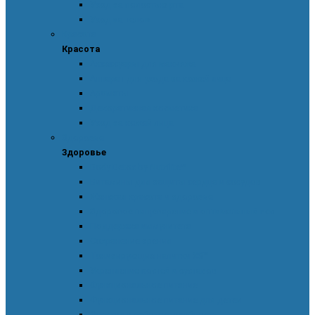
Уход за полостью рта
Уход за телом
Красота
Красота
Аксессуары для макияжа
Аппарат для ухода за кожей лица
Ароматы
Декоративная косметика
Уход за кожей лица
Здоровье
Здоровье
Body Detox by Nutrilite™
Витамины для защиты сердца и сосудов
Женская красота и здоровье
Здоровое пищеварение и оптимальный вес
Поддержка иммунитета
Сохранение зрения
Тонизирующие напитки XS™
Укрепление костей и суставов
Функциональное питание
Функциональное питание для детей
Энергия и работоспособность