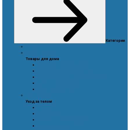
Категории
Акции
Товары для дома
Товары для дома
Дозаторы, емкости и этикетки
Моющие и чистящие средства
Посуда, техника для кухни и аксессуары
Система очистки воды
Средства для стирки
Уход за телом
Уход за телом
Ароматы
Для мужчин
Для новорожденных и детей
Уход за волосами