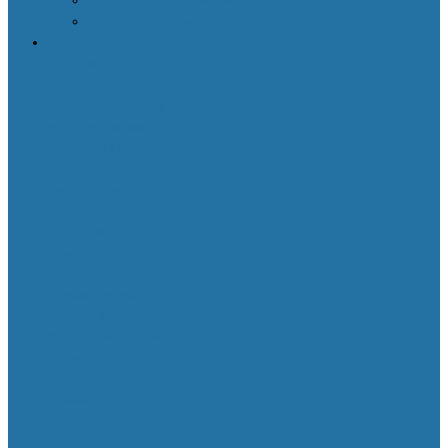
Декоративная косметика
Уход за кожей лица
Здоровье
Body Detox by
Nutrilite™
Витамины
для защиты сердца и
сосудов
Женская
красота и здоровье
Здоровое
пищеварение и
оптимальный вес
Поддержка
иммунитета
Сохранение зрения
Тонизирующие
напитки XS™
Укрепление костей и
суставов
Функциональное
питание
Функциональное
питание для детей