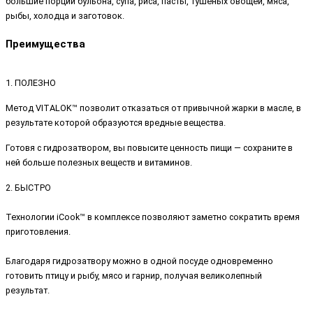
большие порции бульона, супа, риса, пасты, тушеных овощей, мяса,
рыбы, холодца и заготовок.
Преимущества
1. ПОЛЕЗНО
Метод VITALOK™ позволит отказаться от привычной жарки в масле, в
результате которой образуются вредные вещества.
Готовя с гидрозатвором, вы повысите ценность пищи — сохраните в
ней больше полезных веществ и витаминов.
2. БЫСТРО
Технологии iCook™ в комплексе позволяют заметно сократить время
приготовления.
Благодаря гидрозатвору можно в одной посуде одновременно
готовить птицу и рыбу, мясо и гарнир, получая великолепный
результат.