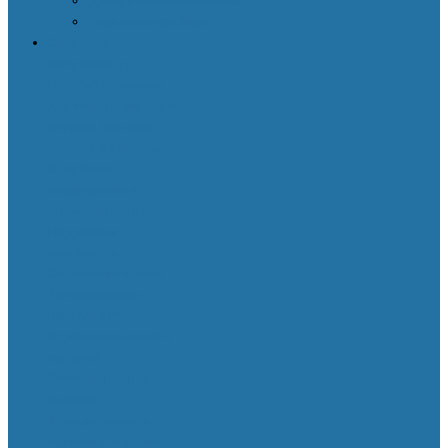
Декоративная косметика
Уход за кожей лица
Здоровье
Body Detox by
Nutrilite™
Витамины
для защиты сердца и
сосудов
Женская
красота и здоровье
Здоровое
пищеварение и
оптимальный вес
Поддержка
иммунитета
Сохранение зрения
Тонизирующие
напитки XS™
Укрепление костей и
суставов
Функциональное
питание
Функциональное
питание для детей