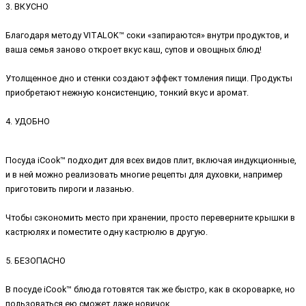
3. ВКУСНО
Благодаря методу VITALOK™ соки «запираются» внутри продуктов, и
ваша семья заново откроет вкус каш, супов и овощных блюд!
Утолщенное дно и стенки создают эффект томления пищи. Продукты
приобретают нежную консистенцию, тонкий вкус и аромат.
4. УДОБНО
Посуда iCook™ подходит для всех видов плит, включая индукционные,
и в ней можно реализовать многие рецепты для духовки, например
приготовить пироги и лазанью.
Чтобы сэкономить место при хранении, просто переверните крышки в
кастрюлях и поместите одну кастрюлю в другую.
5. БЕЗОПАСНО
В посуде iCook™ блюда готовятся так же быстро, как в скороварке, но
пользоваться ею сможет даже новичок.