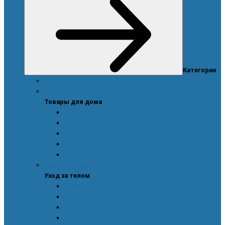
Категории
Акции
Товары для дома
Товары для дома
Дозаторы, емкости и этикетки
Моющие и чистящие средства
Посуда, техника для кухни и аксессуары
Система очистки воды
Средства для стирки
Уход за телом
Уход за телом
Ароматы
Для мужчин
Для новорожденных и детей
Уход за волосами