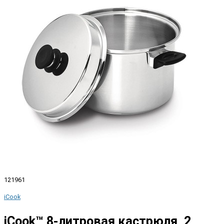
121961
iCook
iCook™ 8-литровая кастрюля, 2