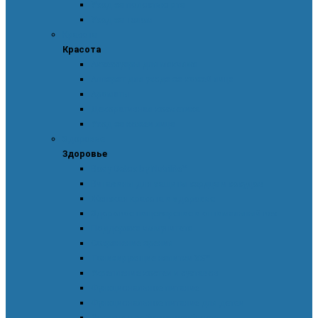
Уход за полостью рта
Уход за телом
Красота
Красота
Аксессуары для макияжа
Аппарат для ухода за кожей лица
Ароматы
Декоративная косметика
Уход за кожей лица
Здоровье
Здоровье
Body Detox by Nutrilite™
Витамины для защиты сердца и сосудов
Женская красота и здоровье
Здоровое пищеварение и оптимальный вес
Поддержка иммунитета
Сохранение зрения
Тонизирующие напитки XS™
Укрепление костей и суставов
Функциональное питание
Функциональное питание для детей
Энергия и работоспособность