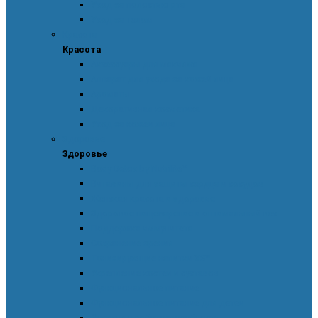
Уход за полостью рта
Уход за телом
Красота
Красота
Аксессуары для макияжа
Аппарат для ухода за кожей лица
Ароматы
Декоративная косметика
Уход за кожей лица
Здоровье
Здоровье
Body Detox by Nutrilite™
Витамины для защиты сердца и сосудов
Женская красота и здоровье
Здоровое пищеварение и оптимальный вес
Поддержка иммунитета
Сохранение зрения
Тонизирующие напитки XS™
Укрепление костей и суставов
Функциональное питание
Функциональное питание для детей
Энергия и работоспособность