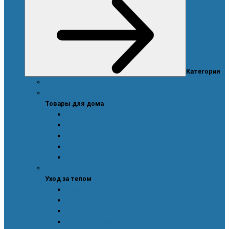
Категории
Акции
Товары для дома
Товары для дома
Дозаторы, емкости и этикетки
Моющие и чистящие средства
Посуда, техника для кухни и аксессуары
Система очистки воды
Средства для стирки
Уход за телом
Уход за телом
Ароматы
Для мужчин
Для новорожденных и детей
Уход за волосами