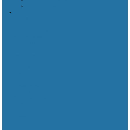
Декоративная косметика
Уход за кожей лица
Здоровье
Body Detox by
Nutrilite™
Витамины
для защиты сердца и
сосудов
Женская
красота и здоровье
Здоровое
пищеварение и
оптимальный вес
Поддержка
иммунитета
Сохранение зрения
Тонизирующие
напитки XS™
Укрепление костей и
суставов
Функциональное
питание
Функциональное
питание для детей