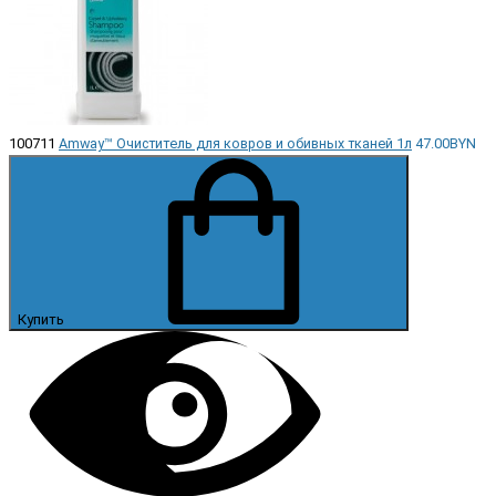
100711
Amway™ Очиститель для ковров и обивных тканей 1л
47.00BYN
Купить