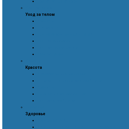
Средства для стирки
Уход за телом
Уход за телом
Ароматы
Для мужчин
Для новорожденных и детей
Уход за волосами
Уход за полостью рта
Уход за телом
Красота
Красота
Аксессуары для макияжа
Аппарат для ухода за кожей лица
Ароматы
Декоративная косметика
Уход за кожей лица
Здоровье
Здоровье
Body Detox by Nutrilite™
Витамины для защиты сердца и сосудов