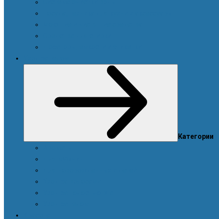
Система очистки воды
Посуда, техника для кухни и аксессуары
Моющие и чистящие средства
Средства для стирки
Дозаторы, емкости и этикетки
Уход за телом
Категории
Ароматы
Для мужчин
Для новорожденных и детей
Уход за волосами
Уход за полостью рта
Уход за телом
Красота