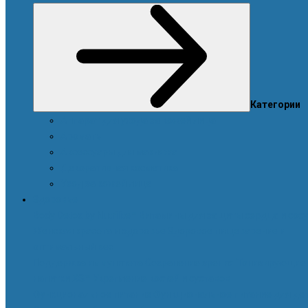
Категории
Аппарат для ухода за кожей лица
Ароматы
Аксессуары для макияжа
Декоративная косметика
Уход за кожей лица
Здоровье
Body Detox by Nutrilite™
Витамины для защиты сердца и сос
Женская красота и здоровье
Здоровое пищеварение и
оптимальный вес
Поддержка иммунитета
Сохранение зрения
Тонизирующие
напитки XS™
Укрепление костей и суставов
Функциональное питание
Функциональное питание для де