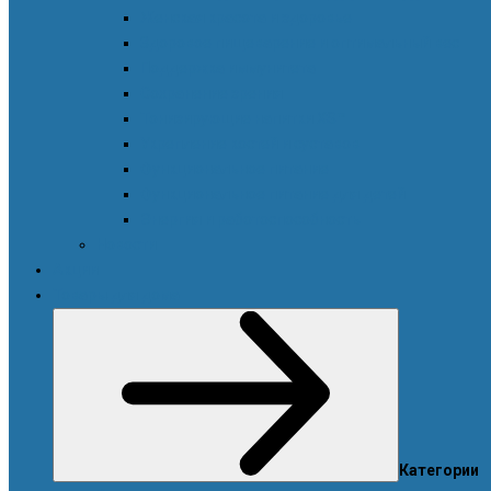
Женская красота и здоровье
Здоровое пищеварение и оптимальный вес
Поддержка иммунитета
Сохранение зрения
Тонизирующие напитки XS™
Укрепление костей и суставов
Функциональное питание
Функциональное питание для детей
Энергия и работоспособность
Новости
Акции
Товары для дома
Категории