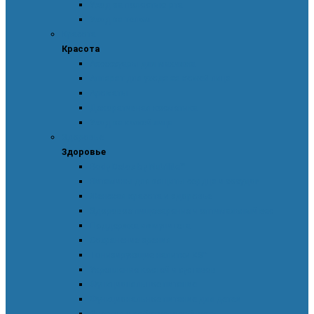
Уход за полостью рта
Уход за телом
Красота
Красота
Аксессуары для макияжа
Аппарат для ухода за кожей лица
Ароматы
Декоративная косметика
Уход за кожей лица
Здоровье
Здоровье
Body Detox by Nutrilite™
Витамины для защиты сердца и сосудов
Женская красота и здоровье
Здоровое пищеварение и оптимальный вес
Поддержка иммунитета
Сохранение зрения
Тонизирующие напитки XS™
Укрепление костей и суставов
Функциональное питание
Функциональное питание для детей
Энергия и работоспособность