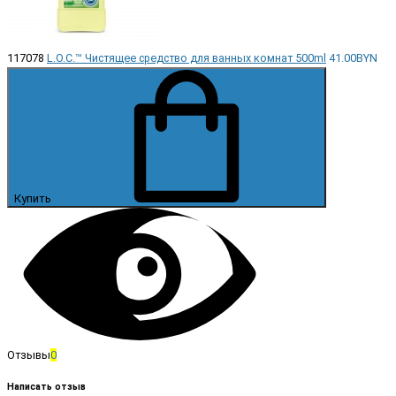
117078
L.O.C.™ Чистящее средство для ванных комнат 500ml
41.00BYN
Купить
Отзывы
0
Написать отзыв