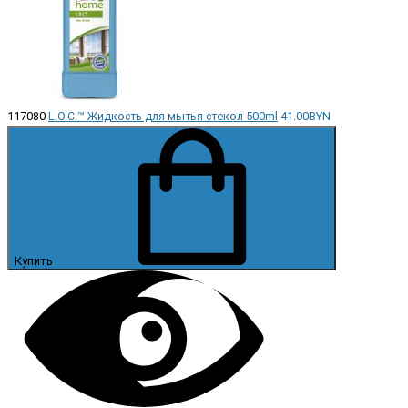
117080
L.O.C.™ Жидкость для мытья стекол 500ml
41.00BYN
Купить