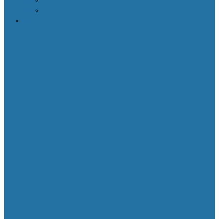
Декоративная косметика
Уход за кожей лица
Здоровье
Body Detox by
Nutrilite™
Витамины
для защиты сердца и
сосудов
Женская
красота и здоровье
Здоровое
пищеварение и
оптимальный вес
Поддержка
иммунитета
Сохранение зрения
Тонизирующие
напитки XS™
Укрепление костей и
суставов
Функциональное
питание
Функциональное
питание для детей