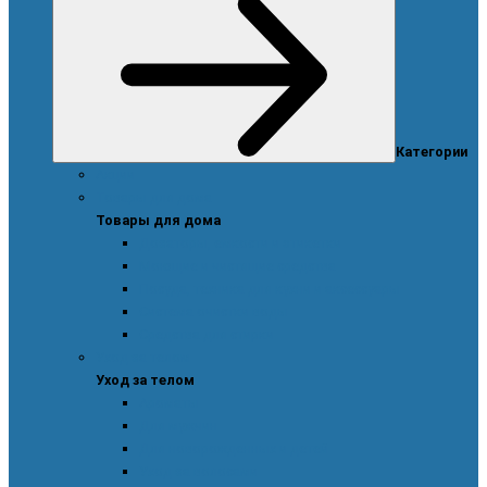
Категории
Акции
Товары для дома
Товары для дома
Дозаторы, емкости и этикетки
Моющие и чистящие средства
Посуда, техника для кухни и аксессуары
Система очистки воды
Средства для стирки
Уход за телом
Уход за телом
Ароматы
Для мужчин
Для новорожденных и детей
Уход за волосами