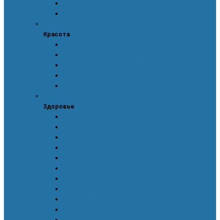
Уход за полостью рта
Уход за телом
Красота
Красота
Аксессуары для макияжа
Аппарат для ухода за кожей лица
Ароматы
Декоративная косметика
Уход за кожей лица
Здоровье
Здоровье
Body Detox by Nutrilite™
Витамины для защиты сердца и сосудов
Женская красота и здоровье
Здоровое пищеварение и оптимальный вес
Поддержка иммунитета
Сохранение зрения
Тонизирующие напитки XS™
Укрепление костей и суставов
Функциональное питание
Функциональное питание для детей
Энергия и работоспособность