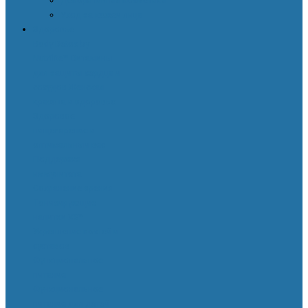
Декоративная косметика
Уход за кожей лица
Здоровье
Body Detox by
Nutrilite™
Витамины
для защиты сердца и
сосудов
Женская
красота и здоровье
Здоровое
пищеварение и
оптимальный вес
Поддержка
иммунитета
Сохранение зрения
Тонизирующие
напитки XS™
Укрепление костей и
суставов
Функциональное
питание
Функциональное
питание для детей