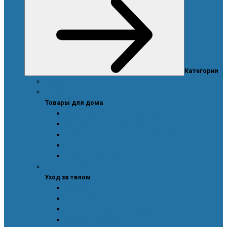
Категории
Акции
Товары для дома
Товары для дома
Дозаторы, емкости и этикетки
Моющие и чистящие средства
Посуда, техника для кухни и аксессуары
Система очистки воды
Средства для стирки
Уход за телом
Уход за телом
Ароматы
Для мужчин
Для новорожденных и детей
Уход за волосами