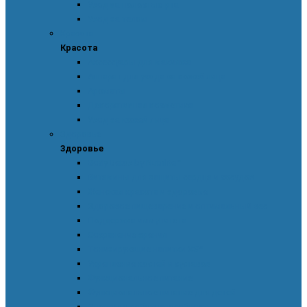
Уход за полостью рта
Уход за телом
Красота
Красота
Аксессуары для макияжа
Аппарат для ухода за кожей лица
Ароматы
Декоративная косметика
Уход за кожей лица
Здоровье
Здоровье
Body Detox by Nutrilite™
Витамины для защиты сердца и сосудов
Женская красота и здоровье
Здоровое пищеварение и оптимальный вес
Поддержка иммунитета
Сохранение зрения
Тонизирующие напитки XS™
Укрепление костей и суставов
Функциональное питание
Функциональное питание для детей
Энергия и работоспособность