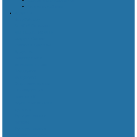
Декоративная косметика
Уход за кожей лица
Здоровье
Body Detox by
Nutrilite™
Витамины
для защиты сердца и
сосудов
Женская
красота и здоровье
Здоровое
пищеварение и
оптимальный вес
Поддержка
иммунитета
Сохранение зрения
Тонизирующие
напитки XS™
Укрепление костей и
суставов
Функциональное
питание
Функциональное
питание для детей