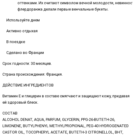
оттенками. Их считают символом вечной молодости, невинност
флердоранжа делали первые венчальные букеты.
Используйте днем
Активно отдыхая
В поездке
Сделано во Франции
Срок годности: 30 месяцев.
Страна происхождения: Франция.
ДЕЙСТВИЕ ИНГРЕДИЕНТОВ
Витамин Е и глицерин в составе смягчают и защищают кожу, придавая
ей здоровый блеск.
СОСТАВ
ALCOHOL DENAT, AQUA, PARFUM, GLYCERIN, PPG-26-BUTETH-26,
LIMONENE, BUTYLPHENYL METHYLPROPIONAL, PEG-40 HYDROGENATED
CASTOR OIL, TOCOPHERYL ACETATE, BUTETH-3 CITRONELLOL, BHT,