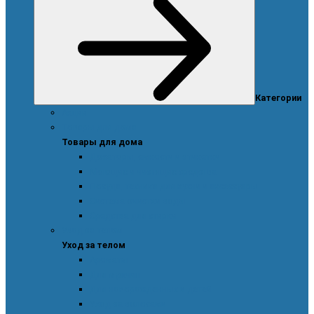
Категории
Акции
Товары для дома
Товары для дома
Дозаторы, емкости и этикетки
Моющие и чистящие средства
Посуда, техника для кухни и аксессуары
Система очистки воды
Средства для стирки
Уход за телом
Уход за телом
Ароматы
Для мужчин
Для новорожденных и детей
Уход за волосами