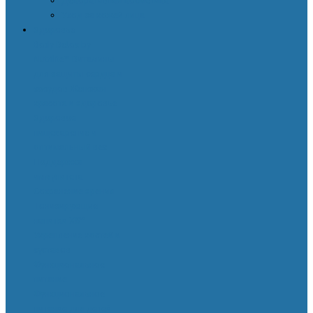
Декоративная косметика
Уход за кожей лица
Здоровье
Body Detox by
Nutrilite™
Витамины
для защиты сердца и
сосудов
Женская
красота и здоровье
Здоровое
пищеварение и
оптимальный вес
Поддержка
иммунитета
Сохранение зрения
Тонизирующие
напитки XS™
Укрепление костей и
суставов
Функциональное
питание
Функциональное
питание для детей