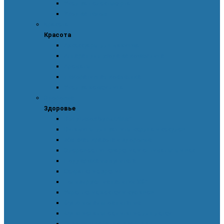
Уход за полостью рта
Уход за телом
Красота
Красота
Аксессуары для макияжа
Аппарат для ухода за кожей лица
Ароматы
Декоративная косметика
Уход за кожей лица
Здоровье
Здоровье
Body Detox by Nutrilite™
Витамины для защиты сердца и сосудов
Женская красота и здоровье
Здоровое пищеварение и оптимальный вес
Поддержка иммунитета
Сохранение зрения
Тонизирующие напитки XS™
Укрепление костей и суставов
Функциональное питание
Функциональное питание для детей
Энергия и работоспособность