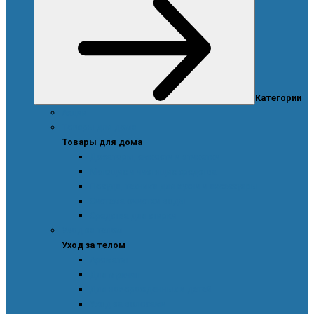
Категории
Акции
Товары для дома
Товары для дома
Дозаторы, емкости и этикетки
Моющие и чистящие средства
Посуда, техника для кухни и аксессуары
Система очистки воды
Средства для стирки
Уход за телом
Уход за телом
Ароматы
Для мужчин
Для новорожденных и детей
Уход за волосами