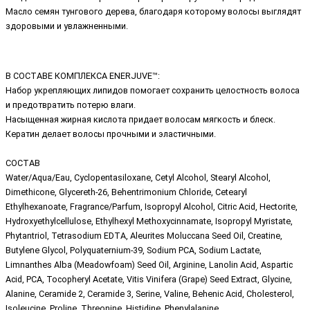
Масло семян тунгового дерева, благодаря которому волосы выглядят
здоровыми и увлажненными.
В СОСТАВЕ КОМПЛЕКСА ENERJUVE™:
Набор укрепляющих липидов помогает сохранить целостность волоса
и предотвратить потерю влаги.
Насыщенная жирная кислота придает волосам мягкость и блеск.
Кератин делает волосы прочными и эластичными.
СОСТАВ
Water/Aqua/Eau, Cyclopentasiloxane, Cetyl Alcohol, Stearyl Alcohol,
Dimethicone, Glycereth-26, Behentrimonium Chloride, Cetearyl
Ethylhexanoate, Fragrance/Parfum, Isopropyl Alcohol, Citric Acid, Hectorite,
Hydroxyethylcellulose, Ethylhexyl Methoxycinnamate, Isopropyl Myristate,
Phytantriol, Tetrasodium EDTA, Aleurites Moluccana Seed Oil, Creatine,
Butylene Glycol, Polyquaternium-39, Sodium PCA, Sodium Lactate,
Limnanthes Alba (Meadowfoam) Seed Oil, Arginine, Lanolin Acid, Aspartic
Acid, PCA, Tocopheryl Acetate, Vitis Vinifera (Grape) Seed Extract, Glycine,
Alanine, Ceramide 2, Ceramide 3, Serine, Valine, Behenic Acid, Cholesterol,
Isoleucine, Proline, Threonine, Histidine, Phenylalanine,