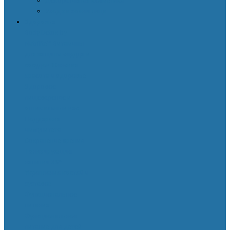
Декоративная косметика
Уход за кожей лица
Здоровье
Body Detox by
Nutrilite™
Витамины
для защиты сердца и
сосудов
Женская
красота и здоровье
Здоровое
пищеварение и
оптимальный вес
Поддержка
иммунитета
Сохранение зрения
Тонизирующие
напитки XS™
Укрепление костей и
суставов
Функциональное
питание
Функциональное
питание для детей