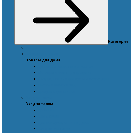
Категории
Акции
Товары для дома
Товары для дома
Дозаторы, емкости и этикетки
Моющие и чистящие средства
Посуда, техника для кухни и аксессуары
Система очистки воды
Средства для стирки
Уход за телом
Уход за телом
Ароматы
Для мужчин
Для новорожденных и детей
Уход за волосами