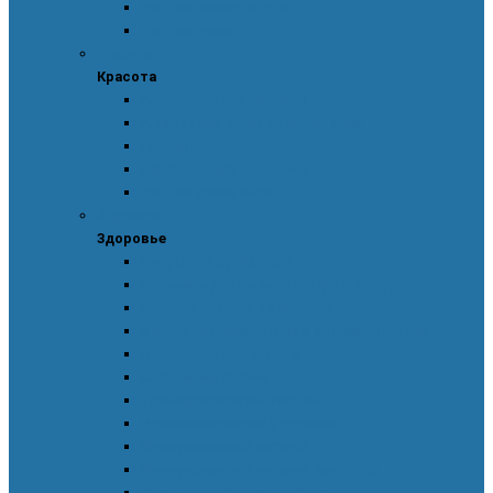
Уход за полостью рта
Уход за телом
Красота
Красота
Аксессуары для макияжа
Аппарат для ухода за кожей лица
Ароматы
Декоративная косметика
Уход за кожей лица
Здоровье
Здоровье
Body Detox by Nutrilite™
Витамины для защиты сердца и сосудов
Женская красота и здоровье
Здоровое пищеварение и оптимальный вес
Поддержка иммунитета
Сохранение зрения
Тонизирующие напитки XS™
Укрепление костей и суставов
Функциональное питание
Функциональное питание для детей
Энергия и работоспособность