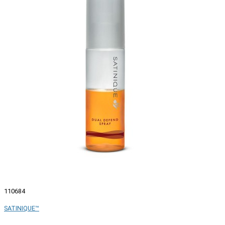
110684
SATINIQUE™