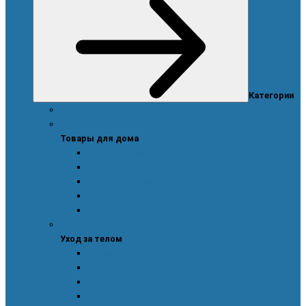
Категории
Акции
Товары для дома
Товары для дома
Дозаторы, емкости и этикетки
Моющие и чистящие средства
Посуда, техника для кухни и аксессуары
Система очистки воды
Средства для стирки
Уход за телом
Уход за телом
Ароматы
Для мужчин
Для новорожденных и детей
Уход за волосами