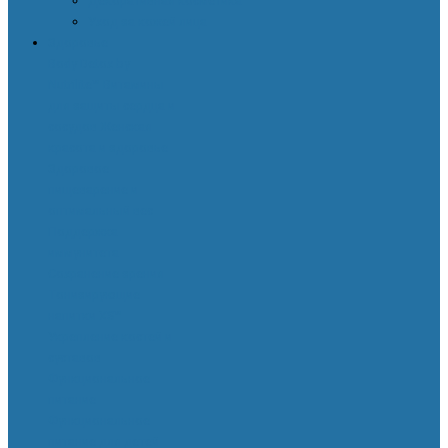
Декоративная косметика
Уход за кожей лица
Здоровье
Body Detox by
Nutrilite™
Витамины
для защиты сердца и
сосудов
Женская
красота и здоровье
Здоровое
пищеварение и
оптимальный вес
Поддержка
иммунитета
Сохранение зрения
Тонизирующие
напитки XS™
Укрепление костей и
суставов
Функциональное
питание
Функциональное
питание для детей