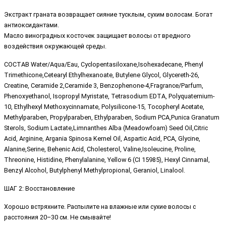
Экстракт граната возвращает сияние тусклым, сухим волосам. Богат
антиоксидантами.
Масло виноградных косточек защищает волосы от вредного
воздействия окружающей среды.
СОСТАВ Water/Aqua/Eau, Cyclopentasiloxane,Isohexadecane, Phenyl
Trimethicone,Cetearyl Ethylhexanoate, Butylene Glycol, Glycereth-26,
Creatine, Ceramide 2,Ceramide 3, Benzophenone-4,Fragrance/Parfum,
Phenoxyethanol, Isopropyl Myristate, Tetrasodium EDTA, Polyquaternium-
10, Ethylhexyl Methoxycinnamate, Polysilicone-15, Tocopheryl Acetate,
Methylparaben, Propylparaben, Ethylparaben, Sodium PCA,Punica Granatum
Sterols, Sodium Lactate,Limnanthes Alba (Meadowfoam) Seed Oil,Citric
Acid, Arginine, Argania Spinosa Kernel Oil, Aspartic Acid, PCA, Glycine,
Alanine,Serine, Behenic Acid, Cholesterol, Valine,Isoleucine, Proline,
Threonine, Histidine, Phenylalanine, Yellow 6 (CI 15985), Hexyl Cinnamal,
Benzyl Alcohol, Butylphenyl Methylpropional, Geraniol, Linalool.
ШАГ 2: Восстановление
Хорошо встряхните. Распылите на влажные или сухие волосы с
расстояния 20–30 см. Не смывайте!