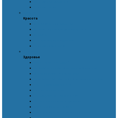
Уход за полостью рта
Уход за телом
Красота
Красота
Аксессуары для макияжа
Аппарат для ухода за кожей лица
Ароматы
Декоративная косметика
Уход за кожей лица
Здоровье
Здоровье
Body Detox by Nutrilite™
Витамины для защиты сердца и сосудов
Женская красота и здоровье
Здоровое пищеварение и оптимальный вес
Поддержка иммунитета
Сохранение зрения
Тонизирующие напитки XS™
Укрепление костей и суставов
Функциональное питание
Функциональное питание для детей
Энергия и работоспособность