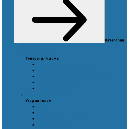
Категории
Акции
Товары для дома
Товары для дома
Дозаторы, емкости и этикетки
Моющие и чистящие средства
Посуда, техника для кухни и аксессуары
Система очистки воды
Средства для стирки
Уход за телом
Уход за телом
Ароматы
Для мужчин
Для новорожденных и детей
Уход за волосами