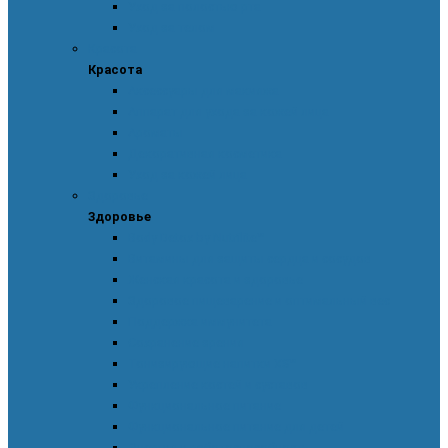
Уход за полостью рта
Уход за телом
Красота
Красота
Аксессуары для макияжа
Аппарат для ухода за кожей лица
Ароматы
Декоративная косметика
Уход за кожей лица
Здоровье
Здоровье
Body Detox by Nutrilite™
Витамины для защиты сердца и сосудов
Женская красота и здоровье
Здоровое пищеварение и оптимальный вес
Поддержка иммунитета
Сохранение зрения
Тонизирующие напитки XS™
Укрепление костей и суставов
Функциональное питание
Функциональное питание для детей
Энергия и работоспособность