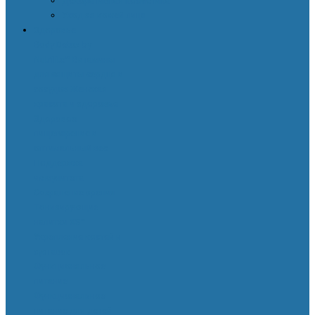
Декоративная косметика
Уход за кожей лица
Здоровье
Body Detox by
Nutrilite™
Витамины
для защиты сердца и
сосудов
Женская
красота и здоровье
Здоровое
пищеварение и
оптимальный вес
Поддержка
иммунитета
Сохранение зрения
Тонизирующие
напитки XS™
Укрепление костей и
суставов
Функциональное
питание
Функциональное
питание для детей