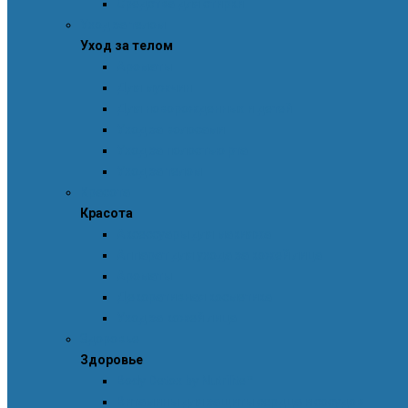
Средства для стирки
Уход за телом
Уход за телом
Ароматы
Для мужчин
Для новорожденных и детей
Уход за волосами
Уход за полостью рта
Уход за телом
Красота
Красота
Аксессуары для макияжа
Аппарат для ухода за кожей лица
Ароматы
Декоративная косметика
Уход за кожей лица
Здоровье
Здоровье
Body Detox by Nutrilite™
Витамины для защиты сердца и сосудов