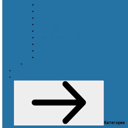
Женская красота и здоровье
Здоровое пищеварение и оптимальный вес
Поддержка иммунитета
Сохранение зрения
Тонизирующие напитки XS™
Укрепление костей и суставов
Функциональное питание
Функциональное питание для детей
Энергия и работоспособность
Новости
Акции
Товары для дома
Категории