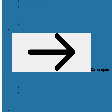
Система очистки воды
Посуда, техника для кухни и аксессуары
Моющие и чистящие средства
Средства для стирки
Дозаторы, емкости и этикетки
Уход за телом
Категории
Ароматы
Для мужчин
Для новорожденных и детей
Уход за волосами
Уход за полостью рта
Уход за телом
Красота