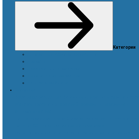
Категории
Аппарат для ухода за кожей лица
Ароматы
Аксессуары для макияжа
Декоративная косметика
Уход за кожей лица
Здоровье
Body Detox by Nutrilite™
Витамины для защиты сердца и сос
Женская красота и здоровье
Здоровое пищеварение и
оптимальный вес
Поддержка иммунитета
Сохранение зрения
Тонизирующие
напитки XS™
Укрепление костей и суставов
Функциональное питание
Функциональное питание для де