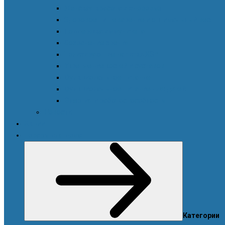
Женская красота и здоровье
Здоровое пищеварение и оптимальный вес
Поддержка иммунитета
Сохранение зрения
Тонизирующие напитки XS™
Укрепление костей и суставов
Функциональное питание
Функциональное питание для детей
Энергия и работоспособность
Новости
Акции
Товары для дома
Категории