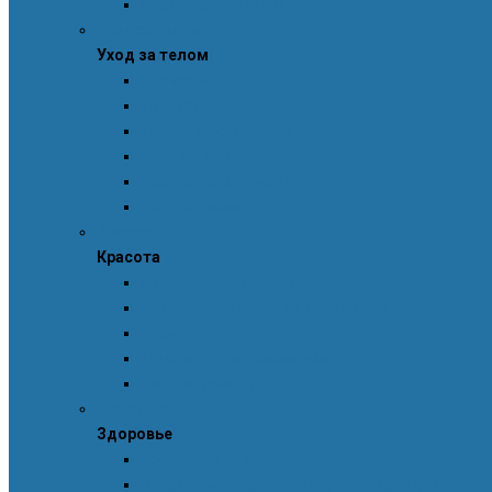
Средства для стирки
Уход за телом
Уход за телом
Ароматы
Для мужчин
Для новорожденных и детей
Уход за волосами
Уход за полостью рта
Уход за телом
Красота
Красота
Аксессуары для макияжа
Аппарат для ухода за кожей лица
Ароматы
Декоративная косметика
Уход за кожей лица
Здоровье
Здоровье
Body Detox by Nutrilite™
Витамины для защиты сердца и сосудов