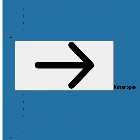
Система очистки воды
Посуда, техника для кухни и аксессуары
Моющие и чистящие средства
Средства для стирки
Дозаторы, емкости и этикетки
Уход за телом
Категории
Ароматы
Для мужчин
Для новорожденных и детей
Уход за волосами
Уход за полостью рта
Уход за телом
Красота