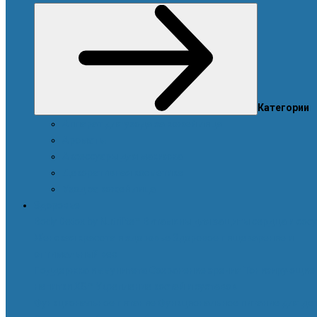
Категории
Аппарат для ухода за кожей лица
Ароматы
Аксессуары для макияжа
Декоративная косметика
Уход за кожей лица
Здоровье
Body Detox by Nutrilite™
Витамины для защиты сердца и сос
Женская красота и здоровье
Здоровое пищеварение и
оптимальный вес
Поддержка иммунитета
Сохранение зрения
Тонизирующие
напитки XS™
Укрепление костей и суставов
Функциональное питание
Функциональное питание для де