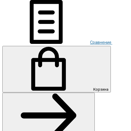
Сравнение
Корзина