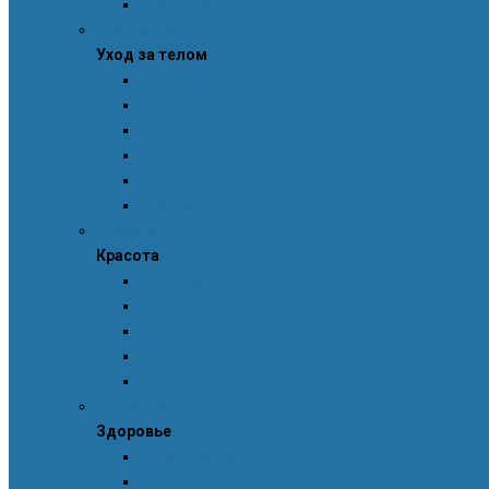
Средства для стирки
Уход за телом
Уход за телом
Ароматы
Для мужчин
Для новорожденных и детей
Уход за волосами
Уход за полостью рта
Уход за телом
Красота
Красота
Аксессуары для макияжа
Аппарат для ухода за кожей лица
Ароматы
Декоративная косметика
Уход за кожей лица
Здоровье
Здоровье
Body Detox by Nutrilite™
Витамины для защиты сердца и сосудов