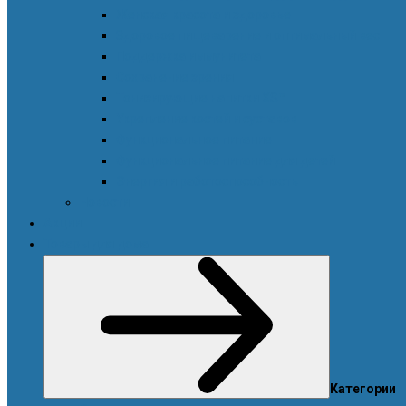
Женская красота и здоровье
Здоровое пищеварение и оптимальный вес
Поддержка иммунитета
Сохранение зрения
Тонизирующие напитки XS™
Укрепление костей и суставов
Функциональное питание
Функциональное питание для детей
Энергия и работоспособность
Новости
Акции
Товары для дома
Категории