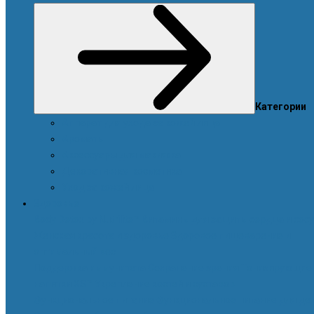
Категории
Аппарат для ухода за кожей лица
Ароматы
Аксессуары для макияжа
Декоративная косметика
Уход за кожей лица
Здоровье
Body Detox by Nutrilite™
Витамины для защиты сердца и сос
Женская красота и здоровье
Здоровое пищеварение и
оптимальный вес
Поддержка иммунитета
Сохранение зрения
Тонизирующие
напитки XS™
Укрепление костей и суставов
Функциональное питание
Функциональное питание для де