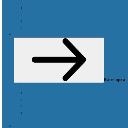
Система очистки воды
Посуда, техника для кухни и аксессуары
Моющие и чистящие средства
Средства для стирки
Дозаторы, емкости и этикетки
Уход за телом
Категории
Ароматы
Для мужчин
Для новорожденных и детей
Уход за волосами
Уход за полостью рта
Уход за телом
Красота