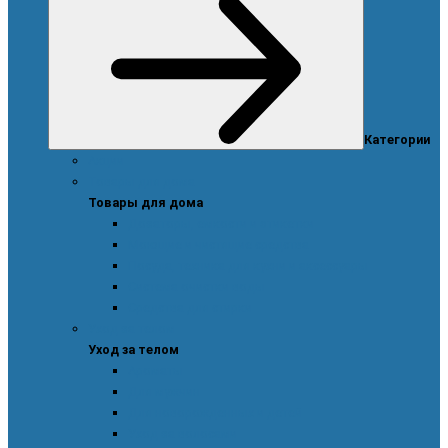
Категории
Акции
Товары для дома
Товары для дома
Дозаторы, емкости и этикетки
Моющие и чистящие средства
Посуда, техника для кухни и аксессуары
Система очистки воды
Средства для стирки
Уход за телом
Уход за телом
Ароматы
Для мужчин
Для новорожденных и детей
Уход за волосами