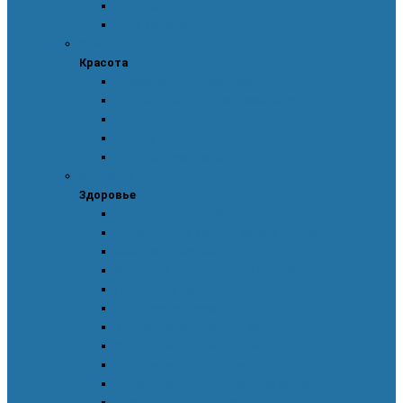
Уход за полостью рта
Уход за телом
Красота
Красота
Аксессуары для макияжа
Аппарат для ухода за кожей лица
Ароматы
Декоративная косметика
Уход за кожей лица
Здоровье
Здоровье
Body Detox by Nutrilite™
Витамины для защиты сердца и сосудов
Женская красота и здоровье
Здоровое пищеварение и оптимальный вес
Поддержка иммунитета
Сохранение зрения
Тонизирующие напитки XS™
Укрепление костей и суставов
Функциональное питание
Функциональное питание для детей
Энергия и работоспособность