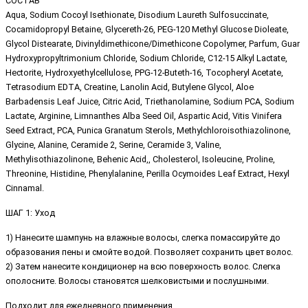
СОСТАВ
Aqua, Sodium Cocoyl Isethionate, Disodium Laureth Sulfosuccinate,
Cocamidopropyl Betaine, Glycereth-26, PEG-120 Methyl Glucose Dioleate,
Glycol Distearate, Divinyldimethicone/Dimethicone Copolymer, Parfum, Guar
Hydroxypropyltrimonium Chloride, Sodium Chloride, C12-15 Alkyl Lactate,
Hectorite, Hydroxyethylcellulose, PPG-12-Buteth-16, Tocopheryl Acetate,
Tetrasodium EDTA, Creatine, Lanolin Acid, Butylene Glycol, Aloe
Barbadensis Leaf Juice, Citric Acid, Triethanolamine, Sodium PCA, Sodium
Lactate, Arginine, Limnanthes Alba Seed Oil, Aspartic Acid, Vitis Vinifera
Seed Extract, PCA, Punica Granatum Sterols, Methylchloroisothiazolinone,
Glycine, Alanine, Ceramide 2, Serine, Ceramide 3, Valine,
Methylisothiazolinone, Behenic Acid,, Cholesterol, Isoleucine, Proline,
Threonine, Histidine, Phenylalanine, Perilla Ocymoides Leaf Extract, Hexyl
Cinnamal.
ШАГ 1: Уход
1) Нанесите шампунь на влажные волосы, слегка помассируйте до
образования пены и смойте водой. Позволяет сохранить цвет волос.
2) Затем нанесите кондиционер на всю поверхность волос. Слегка
ополосните. Волосы становятся шелковистыми и послушными.
Подходит для ежедневного применения.