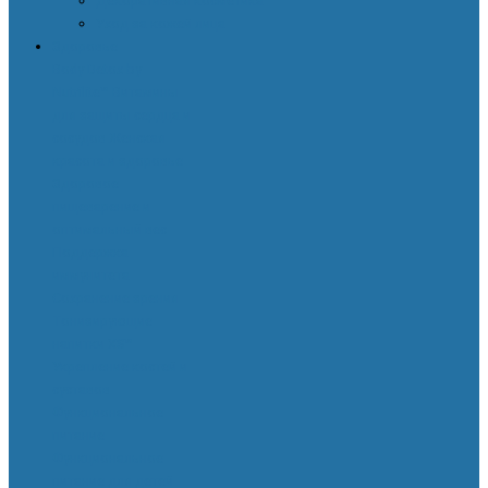
Декоративная косметика
Уход за кожей лица
Здоровье
Body Detox by
Nutrilite™
Витамины
для защиты сердца и
сосудов
Женская
красота и здоровье
Здоровое
пищеварение и
оптимальный вес
Поддержка
иммунитета
Сохранение зрения
Тонизирующие
напитки XS™
Укрепление костей и
суставов
Функциональное
питание
Функциональное
питание для детей