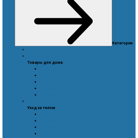
Категории
Акции
Товары для дома
Товары для дома
Дозаторы, емкости и этикетки
Моющие и чистящие средства
Посуда, техника для кухни и аксессуары
Система очистки воды
Средства для стирки
Уход за телом
Уход за телом
Ароматы
Для мужчин
Для новорожденных и детей
Уход за волосами