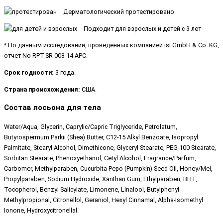
Дерматологический протестировано
Подходит для взрослых и детей с 3 лет
* По данным исследований, проведенных компанией isi GmbH & Co. KG,
отчет No RPT-SR-008-14-APC.
Срок годности:
3 года.
Страна происхождения:
США.
Состав лосьона для тела
Water/Aqua, Glycerin, Caprylic/Capric Triglyceride, Petrolatum,
Butyrospermum Parkii (Shea) Butter, C12-15 Alkyl Benzoate, Isopropyl
Palmitate, Stearyl Alcohol, Dimethicone, Glyceryl Stearate, PEG-100 Stearate,
Sorbitan Stearate, Phenoxyethanol, Cetyl Alcohol, Fragrance/Parfum,
Carbomer, Methylparaben, Cucurbita Pepo (Pumpkin) Seed Oil, Honey/Mel,
Propylparaben, Sodium Hydroxide, Xanthan Gum, Ethylparaben, BHT,
Tocopherol, Benzyl Salicylate, Limonene, Linalool, Butylphenyl
Methylpropional, Citronellol, Geraniol, Hexyl Cinnamal, Alpha-Isomethyl
Ionone, Hydroxycitronellal.