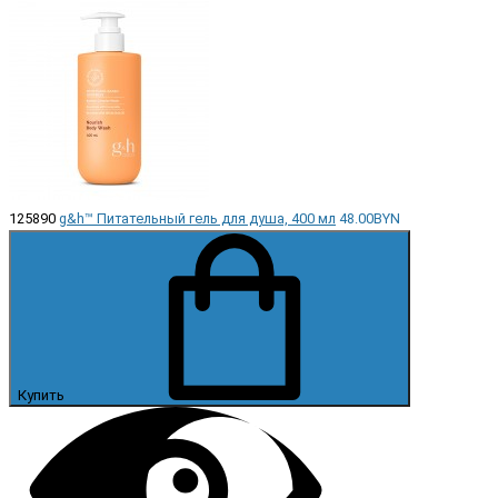
125890
g&h™ Питательный гель для душа, 400 мл
48.00BYN
Купить