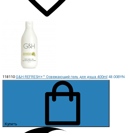
118110
G&H REFRESH+™ Освежающий гель для душа 400ml
48.00BYN
Купить