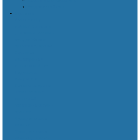
Декоративная косметика
Уход за кожей лица
Здоровье
Body Detox by
Nutrilite™
Витамины
для защиты сердца и
сосудов
Женская
красота и здоровье
Здоровое
пищеварение и
оптимальный вес
Поддержка
иммунитета
Сохранение зрения
Тонизирующие
напитки XS™
Укрепление костей и
суставов
Функциональное
питание
Функциональное
питание для детей