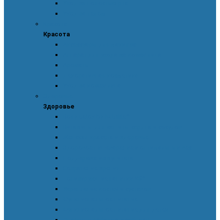
Уход за полостью рта
Уход за телом
Красота
Красота
Аксессуары для макияжа
Аппарат для ухода за кожей лица
Ароматы
Декоративная косметика
Уход за кожей лица
Здоровье
Здоровье
Body Detox by Nutrilite™
Витамины для защиты сердца и сосудов
Женская красота и здоровье
Здоровое пищеварение и оптимальный вес
Поддержка иммунитета
Сохранение зрения
Тонизирующие напитки XS™
Укрепление костей и суставов
Функциональное питание
Функциональное питание для детей
Энергия и работоспособность