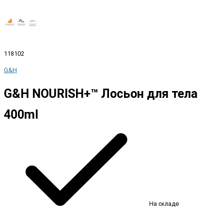
118102
G&H
G&H NOURISH+™ Лосьон для тела
400ml
На складе