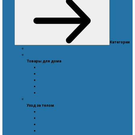
Категории
Акции
Товары для дома
Товары для дома
Дозаторы, емкости и этикетки
Моющие и чистящие средства
Посуда, техника для кухни и аксессуары
Система очистки воды
Средства для стирки
Уход за телом
Уход за телом
Ароматы
Для мужчин
Для новорожденных и детей
Уход за волосами