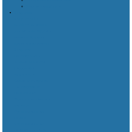
Декоративная косметика
Уход за кожей лица
Здоровье
Body Detox by
Nutrilite™
Витамины
для защиты сердца и
сосудов
Женская
красота и здоровье
Здоровое
пищеварение и
оптимальный вес
Поддержка
иммунитета
Сохранение зрения
Тонизирующие
напитки XS™
Укрепление костей и
суставов
Функциональное
питание
Функциональное
питание для детей