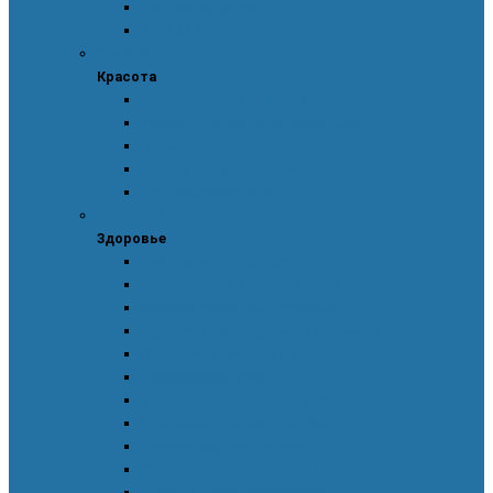
Уход за полостью рта
Уход за телом
Красота
Красота
Аксессуары для макияжа
Аппарат для ухода за кожей лица
Ароматы
Декоративная косметика
Уход за кожей лица
Здоровье
Здоровье
Body Detox by Nutrilite™
Витамины для защиты сердца и сосудов
Женская красота и здоровье
Здоровое пищеварение и оптимальный вес
Поддержка иммунитета
Сохранение зрения
Тонизирующие напитки XS™
Укрепление костей и суставов
Функциональное питание
Функциональное питание для детей
Энергия и работоспособность