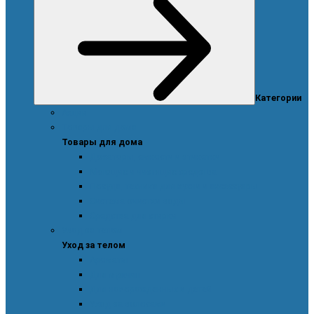
Категории
Акции
Товары для дома
Товары для дома
Дозаторы, емкости и этикетки
Моющие и чистящие средства
Посуда, техника для кухни и аксессуары
Система очистки воды
Средства для стирки
Уход за телом
Уход за телом
Ароматы
Для мужчин
Для новорожденных и детей
Уход за волосами