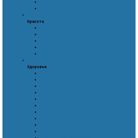
Уход за полостью рта
Уход за телом
Красота
Красота
Аксессуары для макияжа
Аппарат для ухода за кожей лица
Ароматы
Декоративная косметика
Уход за кожей лица
Здоровье
Здоровье
Body Detox by Nutrilite™
Витамины для защиты сердца и сосудов
Женская красота и здоровье
Здоровое пищеварение и оптимальный вес
Поддержка иммунитета
Сохранение зрения
Тонизирующие напитки XS™
Укрепление костей и суставов
Функциональное питание
Функциональное питание для детей
Энергия и работоспособность