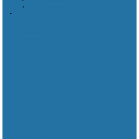
Декоративная косметика
Уход за кожей лица
Здоровье
Body Detox by
Nutrilite™
Витамины
для защиты сердца и
сосудов
Женская
красота и здоровье
Здоровое
пищеварение и
оптимальный вес
Поддержка
иммунитета
Сохранение зрения
Тонизирующие
напитки XS™
Укрепление костей и
суставов
Функциональное
питание
Функциональное
питание для детей