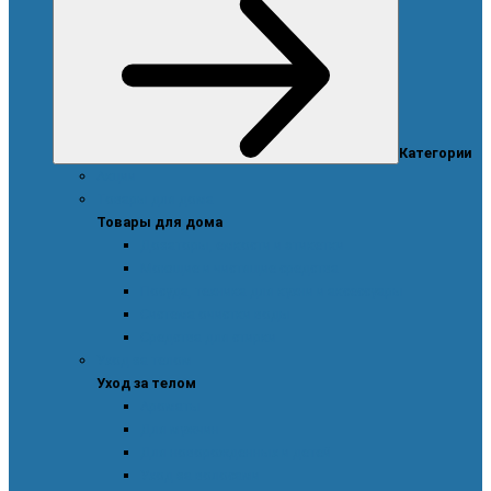
Категории
Акции
Товары для дома
Товары для дома
Дозаторы, емкости и этикетки
Моющие и чистящие средства
Посуда, техника для кухни и аксессуары
Система очистки воды
Средства для стирки
Уход за телом
Уход за телом
Ароматы
Для мужчин
Для новорожденных и детей
Уход за волосами