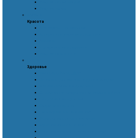
Уход за полостью рта
Уход за телом
Красота
Красота
Аксессуары для макияжа
Аппарат для ухода за кожей лица
Ароматы
Декоративная косметика
Уход за кожей лица
Здоровье
Здоровье
Body Detox by Nutrilite™
Витамины для защиты сердца и сосудов
Женская красота и здоровье
Здоровое пищеварение и оптимальный вес
Поддержка иммунитета
Сохранение зрения
Тонизирующие напитки XS™
Укрепление костей и суставов
Функциональное питание
Функциональное питание для детей
Энергия и работоспособность