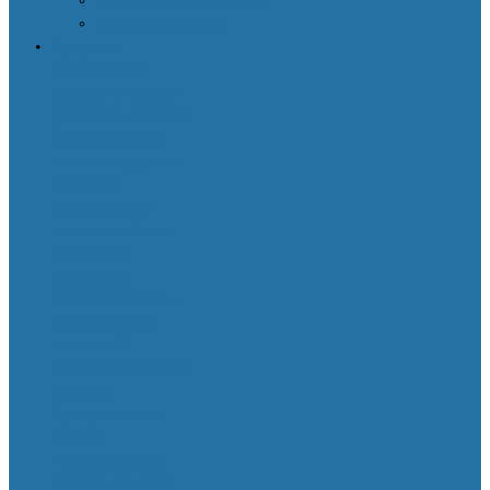
Декоративная косметика
Уход за кожей лица
Здоровье
Body Detox by
Nutrilite™
Витамины
для защиты сердца и
сосудов
Женская
красота и здоровье
Здоровое
пищеварение и
оптимальный вес
Поддержка
иммунитета
Сохранение зрения
Тонизирующие
напитки XS™
Укрепление костей и
суставов
Функциональное
питание
Функциональное
питание для детей