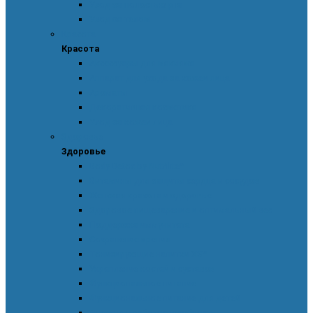
Уход за полостью рта
Уход за телом
Красота
Красота
Аксессуары для макияжа
Аппарат для ухода за кожей лица
Ароматы
Декоративная косметика
Уход за кожей лица
Здоровье
Здоровье
Body Detox by Nutrilite™
Витамины для защиты сердца и сосудов
Женская красота и здоровье
Здоровое пищеварение и оптимальный вес
Поддержка иммунитета
Сохранение зрения
Тонизирующие напитки XS™
Укрепление костей и суставов
Функциональное питание
Функциональное питание для детей
Энергия и работоспособность