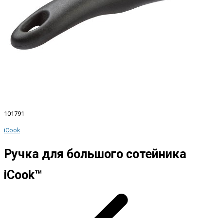
101791
iCook
Ручка для большого сотейника
iCook™