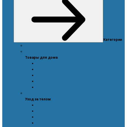
Категории
Акции
Товары для дома
Товары для дома
Дозаторы, емкости и этикетки
Моющие и чистящие средства
Посуда, техника для кухни и аксессуары
Система очистки воды
Средства для стирки
Уход за телом
Уход за телом
Ароматы
Для мужчин
Для новорожденных и детей
Уход за волосами