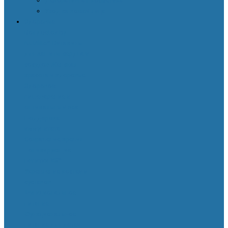
Декоративная косметика
Уход за кожей лица
Здоровье
Body Detox by
Nutrilite™
Витамины
для защиты сердца и
сосудов
Женская
красота и здоровье
Здоровое
пищеварение и
оптимальный вес
Поддержка
иммунитета
Сохранение зрения
Тонизирующие
напитки XS™
Укрепление костей и
суставов
Функциональное
питание
Функциональное
питание для детей