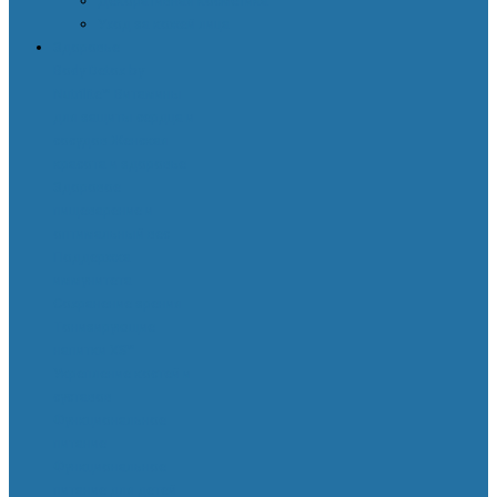
Декоративная косметика
Уход за кожей лица
Здоровье
Body Detox by
Nutrilite™
Витамины
для защиты сердца и
сосудов
Женская
красота и здоровье
Здоровое
пищеварение и
оптимальный вес
Поддержка
иммунитета
Сохранение зрения
Тонизирующие
напитки XS™
Укрепление костей и
суставов
Функциональное
питание
Функциональное
питание для детей