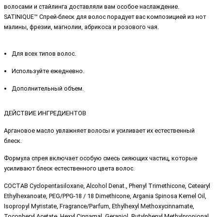
волосами и стайлинга доставляли вам особое наслаждение.
SATINIQUE™ Спрей-блеск для волос порадует вас композицией из нот
малины, фрезии, магнолии, абрикоса и розового чая.
Для всех типов волос.
Используйте ежедневно.
Дополнительный объем.
ДЕЙСТВИЕ ИНГРЕДИЕНТОВ
Аргановое масло увлажняет волосы и усиливает их естественный
блеск.
Формула спрея включает особую смесь сияющих частиц, которые
усиливают блеск естественного цвета волос.
СОСТАВ Cyclopentasiloxane, Alcohol Denat., Phenyl Trimethicone, Cetearyl
Ethylhexanoate, PEG/PPG-18 / 18 Dimethicone, Argania Spinosa Kernel Oil,
Isopropyl Myristate, Fragrance/Parfum, Ethylhexyl Methoxycinnamate,
Tocopheryl Acetate, Hexyl Cinnamal, Geraniol, Butylphenyl Methylpropional,