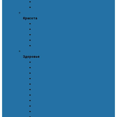
Уход за полостью рта
Уход за телом
Красота
Красота
Аксессуары для макияжа
Аппарат для ухода за кожей лица
Ароматы
Декоративная косметика
Уход за кожей лица
Здоровье
Здоровье
Body Detox by Nutrilite™
Витамины для защиты сердца и сосудов
Женская красота и здоровье
Здоровое пищеварение и оптимальный вес
Поддержка иммунитета
Сохранение зрения
Тонизирующие напитки XS™
Укрепление костей и суставов
Функциональное питание
Функциональное питание для детей
Энергия и работоспособность