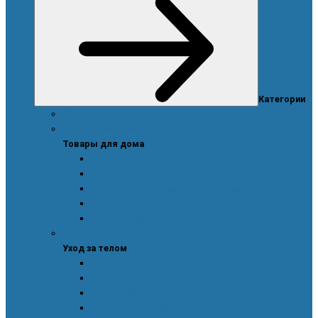
Категории
Акции
Товары для дома
Товары для дома
Дозаторы, емкости и этикетки
Моющие и чистящие средства
Посуда, техника для кухни и аксессуары
Система очистки воды
Средства для стирки
Уход за телом
Уход за телом
Ароматы
Для мужчин
Для новорожденных и детей
Уход за волосами