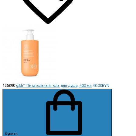
125890
g&h™ Питательный гель для душа, 400 мл
48.00BYN
Купить