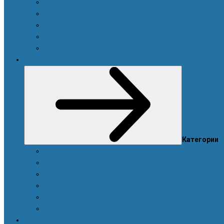
Система очистки воды
Посуда, техника для кухни и аксессуары
Моющие и чистящие средства
Средства для стирки
Дозаторы, емкости и этикетки
Уход за телом
Категории
Ароматы
Для мужчин
Для новорожденных и детей
Уход за волосами
Уход за полостью рта
Уход за телом
Красота