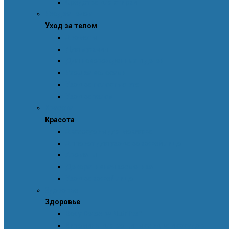
Средства для стирки
Уход за телом
Уход за телом
Ароматы
Для мужчин
Для новорожденных и детей
Уход за волосами
Уход за полостью рта
Уход за телом
Красота
Красота
Аксессуары для макияжа
Аппарат для ухода за кожей лица
Ароматы
Декоративная косметика
Уход за кожей лица
Здоровье
Здоровье
Body Detox by Nutrilite™
Витамины для защиты сердца и сосудов