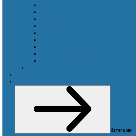
Женская красота и здоровье
Здоровое пищеварение и оптимальный вес
Поддержка иммунитета
Сохранение зрения
Тонизирующие напитки XS™
Укрепление костей и суставов
Функциональное питание
Функциональное питание для детей
Энергия и работоспособность
Новости
Акции
Товары для дома
Категории