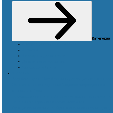
Категории
Аппарат для ухода за кожей лица
Ароматы
Аксессуары для макияжа
Декоративная косметика
Уход за кожей лица
Здоровье
Body Detox by Nutrilite™
Витамины для защиты сердца и сос
Женская красота и здоровье
Здоровое пищеварение и
оптимальный вес
Поддержка иммунитета
Сохранение зрения
Тонизирующие
напитки XS™
Укрепление костей и суставов
Функциональное питание
Функциональное питание для де