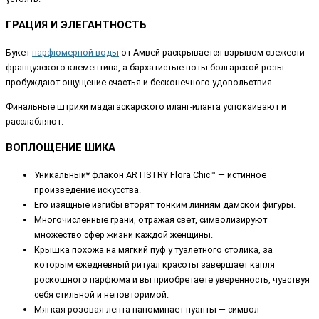
ГРАЦИЯ И ЭЛЕГАНТНОСТЬ
Букет
парфюмерной воды
от Амвей раскрывается взрывом свежести
французского клементина, а бархатистые ноты болгарской розы
пробуждают ощущение счастья и бесконечного удовольствия.
Финальные штрихи мадагаскарского иланг-иланга успокаивают и
расслабляют.
ВОПЛОЩЕНИЕ ШИКА
Уникальный* флакон ARTISTRY Flora Chic™ — истинное
произведение искусства.
Его изящные изгибы вторят тонким линиям дамской фигуры.
Многочисленные грани, отражая свет, символизируют
множество сфер жизни каждой женщины.
Крышка похожа на мягкий пуф у туалетного столика, за
которым ежедневный ритуал красоты завершает капля
роскошного парфюма и вы приобретаете уверенность, чувствуя
себя стильной и неповторимой.
Мягкая розовая лента напоминает пуанты — символ