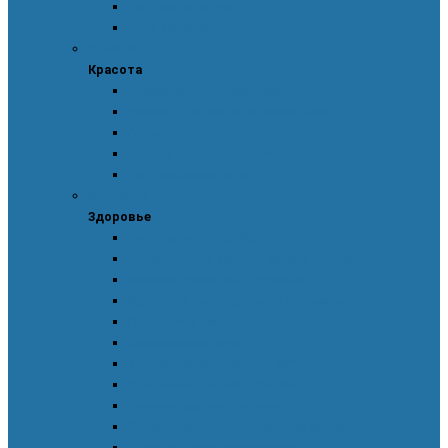
Уход за полостью рта
Уход за телом
Красота
Красота
Аксессуары для макияжа
Аппарат для ухода за кожей лица
Ароматы
Декоративная косметика
Уход за кожей лица
Здоровье
Здоровье
Body Detox by Nutrilite™
Витамины для защиты сердца и сосудов
Женская красота и здоровье
Здоровое пищеварение и оптимальный вес
Поддержка иммунитета
Сохранение зрения
Тонизирующие напитки XS™
Укрепление костей и суставов
Функциональное питание
Функциональное питание для детей
Энергия и работоспособность