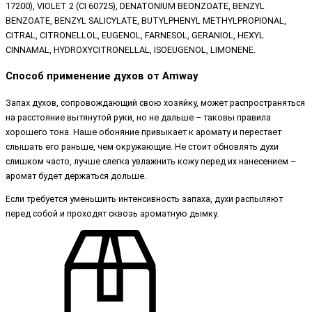
17200), VIOLET 2 (CI 60725), DENATONIUM BEONZOATE, BENZYL
BENZOATE, BENZYL SALICYLATE, BUTYLPHENYL METHYLPROPIONAL,
CITRAL, CITRONELLOL, EUGENOL, FARNESOL, GERANIOL, HEXYL
CINNAMAL, HYDROXYCITRONELLAL, ISOEUGENOL, LIMONENE.
Способ применение духов от Amway
Запах духов, сопровождающий свою хозяйку, может распространяться
на расстояние вытянутой руки, но не дальше – таковы правила
хорошего тона. Наше обоняние привыкает к аромату и перестает
слышать его раньше, чем окружающие. Не стоит обновлять духи
слишком часто, лучше слегка увлажнить кожу перед их нанесением –
аромат будет держаться дольше.
Если требуется уменьшить интенсивность запаха, духи распыляют
перед собой и проходят сквозь ароматную дымку.