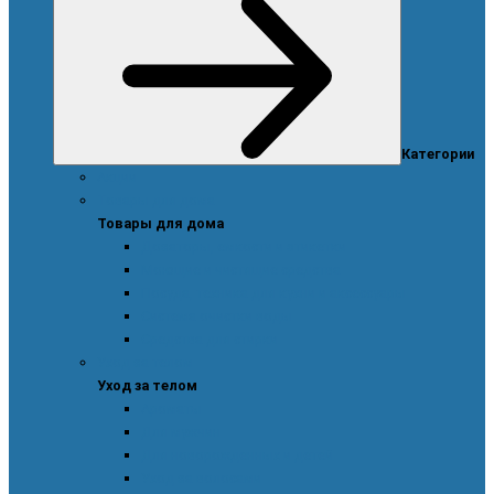
Категории
Акции
Товары для дома
Товары для дома
Дозаторы, емкости и этикетки
Моющие и чистящие средства
Посуда, техника для кухни и аксессуары
Система очистки воды
Средства для стирки
Уход за телом
Уход за телом
Ароматы
Для мужчин
Для новорожденных и детей
Уход за волосами