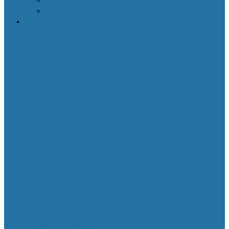
Декоративная косметика
Уход за кожей лица
Здоровье
Body Detox by
Nutrilite™
Витамины
для защиты сердца и
сосудов
Женская
красота и здоровье
Здоровое
пищеварение и
оптимальный вес
Поддержка
иммунитета
Сохранение зрения
Тонизирующие
напитки XS™
Укрепление костей и
суставов
Функциональное
питание
Функциональное
питание для детей